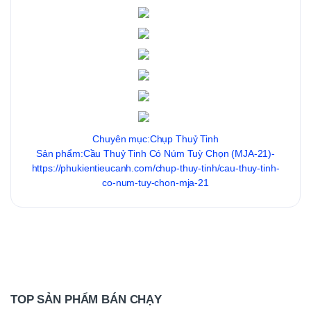
Chuyên mục:Chụp Thuỷ Tinh
Sản phẩm:Cầu Thuỷ Tinh Có Núm Tuỳ Chọn (MJA-21)-
https://phukientieucanh.com/chup-thuy-tinh/cau-thuy-tinh-
co-num-tuy-chon-mja-21
TOP SẢN PHẨM BÁN CHẠY