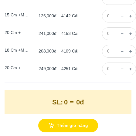
15 Cm +Màu Cổ, Có Chân 2 met led
126,000đ
4142
Cái
20 Cm + Màu Gỗ, Có Chân 2 met led
241,000đ
4153
Cái
18 Cm +Màu Cổ, Có Chân 2 met led
208,000đ
4109
Cái
20 Cm + Màu Khói, Có Chân 2 met led
249,000đ
4251
Cái
SL:
0
=
0đ
Thêm giỏ hàng