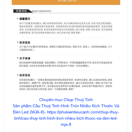
Chuyên mục:Chụp Thuỷ Tinh
Sản phẩm:Cầu Thuỷ Tinh Hình Tròn Nhiều Kích Thước Và
Đèn Led (MJA-8)- https://phukientieucanh.com/chup-thuy-
tinh/cau-thuy-tinh-hinh-tron-nhieu-kich-thuoc-va-den-led-
mja-8