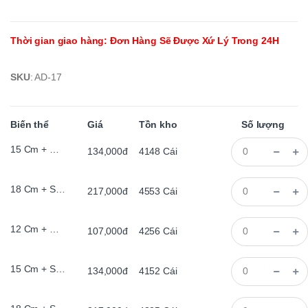
Thời gian giao hàng
:
Đơn Hàng Sẽ Được Xứ Lý Trong 24H
SKU
:
AD-17
Biến thể
Giá
Tồn kho
Số lượng
15 Cm + Màu Khói, Bằng, 2 met led
134,000đ
4148
Cái
18 Cm + Sơn Trắng 2 met led
217,000đ
4553
Cái
12 Cm + Màu Khói, Bằng, 2 met led
107,000đ
4256
Cái
15 Cm + Sơn Đen2 met led
134,000đ
4152
Cái