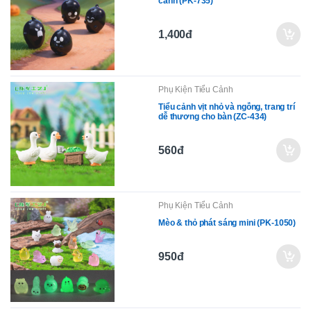
cảnh (PK-735)
1,400đ
Phụ Kiện Tiểu Cảnh
Tiểu cảnh vịt nhỏ và ngỗng, trang trí
dễ thương cho bàn (ZC-434)
560đ
Phụ Kiện Tiểu Cảnh
Mèo & thỏ phát sáng mini (PK-1050)
950đ